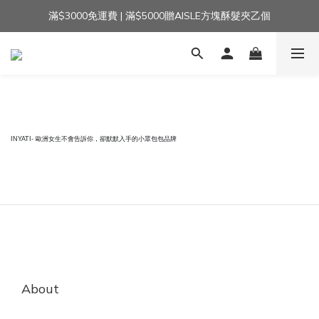
滿$3000免運費 | 滿$5000贈AISLE方塊酥髮夾乙個
加入官方LINE｜領$100 👉
加入官方LINE｜領$100 👉
INYATI- 歐洲女生不會告訴你，卻默默入手的小眾包包品牌
About