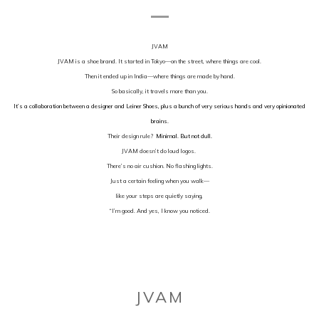
JVAM
JVAM is a shoe brand.
It started in Tokyo—on the street, where things are cool.
Then it ended up in India—where things are made by hand.
So basically, it travels more than you.
It’s a collaboration between a designer and Leiner Shoes, plus a bunch of very serious hands and very opinionated
brains.
Their design rule?
Minimal. But not dull.
JVAM doesn’t do loud logos.
There’s no air cushion. No flashing lights.
Just a certain feeling when you walk—
like your steps are quietly saying,
“I’m good. And yes, I know you noticed.
JVAM