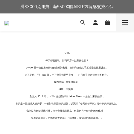
滿$3000免運費 | 滿$5000贈AISLE方塊酥髮夾乙個
加入官方LINE｜領$100 👉
加入官方LINE｜領$100 👉
JVAM
每天都要穿鞋，那何不穿一點有個性的？
JVAM 是一個從東京街頭自由精神出發、走到印度職人手工現場的鞋履計畫。
它不花俏、不打 logo 戰，也不會問你是男是女——它只在乎你走得自在不自在。
我們的設計哲學很簡單：
極簡、不無聊。
創立於 2017 年，JVAM 是設計師與 Leiner Shoes 一起生出來的品牌，
靠的是一雙雙職人級的手，一點對鞋很固執的腦袋，以及對「每天穿都不膩」這件事的深度執念。
我們沒有氣墊彈跳科技，沒有會發光的鞋底，但我們有一種特別的步伐感——
穿著走出去時，彷彿在跟世界說：「我舒服，我知道你看得出來。」