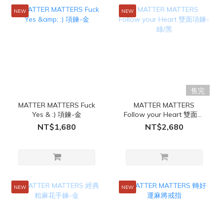
NEW
NEW
售完
MATTER MATTERS Fuck
MATTER MATTERS
Yes & :) 項鍊-金
Follow your Heart 雙面項
鍊-綠/黑
NT$1,680
NT$2,680
NEW
NEW