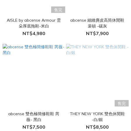
售完
AISLE by abcense Armour 雲
abcense 細緻麂皮高筒休閒鞋
朵厚底拖鞋-米白
裴頓 -碳灰
NT$4,980
NT$7,900
售完
abcense 雙色極簡修鞋鞋 芮
THEY NEW YORK 雙色休閒鞋
薇- 黑白
-白/銀
NT$7,500
NT$8,500