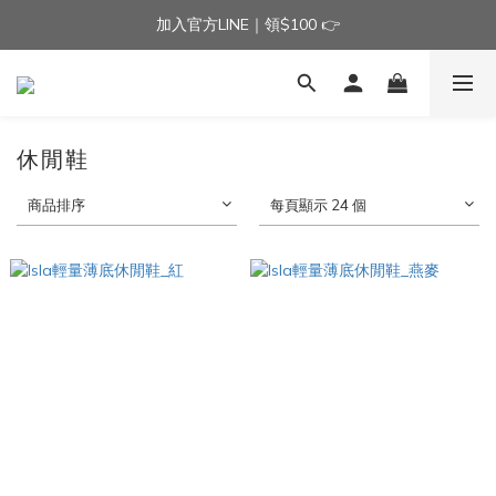
加入官方LINE｜領$100 👉
加入官方LINE｜領$100 👉
滿$3000免運費 | 滿$5000贈AISLE方塊酥髮夾乙個
加入官方LINE｜領$100 👉
休閒鞋
商品排序
每頁顯示 24 個