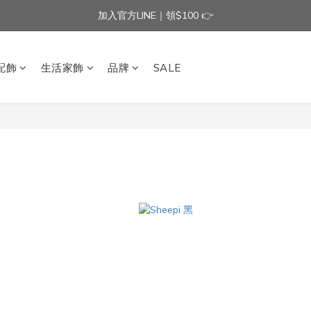
加入官方LINE｜領$100 👉
加入官方LINE｜領$100 👉
滿$3000免運費 | 滿$5000贈AISLE方塊酥髮夾乙個
配飾
生活家飾
品牌
SALE
加入官方LINE｜領$100 👉