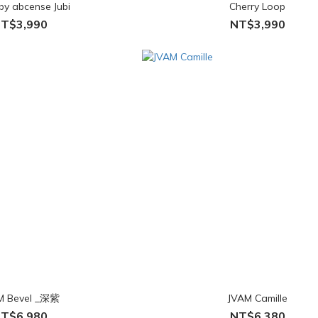
by abcense Jubi
Cherry Loop
T$3,990
NT$3,990
M Bevel _深紫
JVAM Camille
T$6,980
NT$6,380