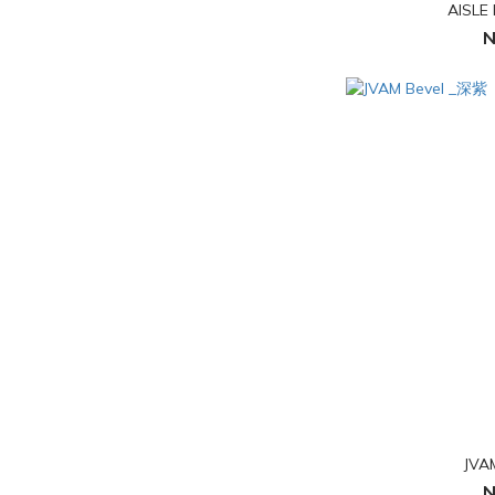
AISLE 
N
JVA
N