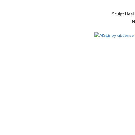
Sculpt H
N