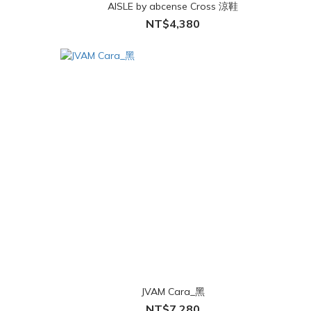
AISLE by abcense Cross 涼鞋
NT$4,380
JVAM Cara_黑
NT$7,280