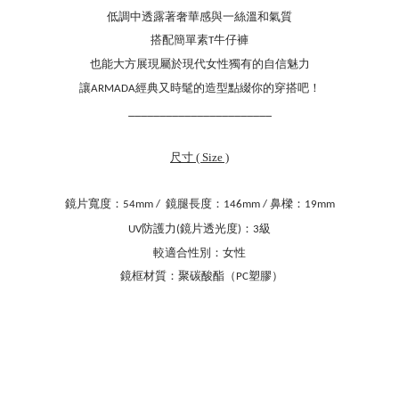
低調中透露著奢華感與一絲溫和氣質
搭配簡單素
牛仔褲
T
也能大方展現屬於現代女性獨有的自信魅力
讓
經典又時髦的造型點綴你的穿搭吧！
ARMADA
_______________________
尺寸 ( Size )
鏡片寬度：
鏡腿長度：
鼻樑：
54mm /
146mm /
19mm
防護力
鏡片透光度
：
級
UV
(
)
3
較適合性別：女性
鏡框材質：聚碳酸酯（
塑膠）
PC