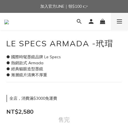
加入官方LINE｜領$100 👉
加入官方LINE｜領$100 👉
滿$3000免運費 | 滿$5000贈AISLE方塊酥髮夾乙個
加入官方LINE｜領$100 👉
LE SPECS ARMADA -玳瑁
● 國際時髦墨鏡品牌 Le Specs
● 熱銷款式 Armada
● 經典貓眼造型墨鏡
● 漸層鏡片清爽不厚重
全店，消費滿$3000免運費
NT$2,580
售完