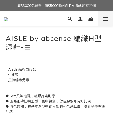
滿$3000免運費 | 滿$5000贈AISLE方塊酥髮夾乙個
加入官方LINE｜領$100 👉
加入官方LINE｜領$100 👉
AISLE by abcense 編織H型
涼鞋-白
_______________________
- AISLE 品牌自設款
- 牛皮製
- 扭轉編織元素
_______________________
● 5cm跟涼拖鞋，粗跟好走耐穿
● 圓條細帶扭轉造型，集中視覺，營造腳型修長好比例
● 特色磚橘，在基本造型中置入低飽和色系點綴，讓穿搭更有設
計感