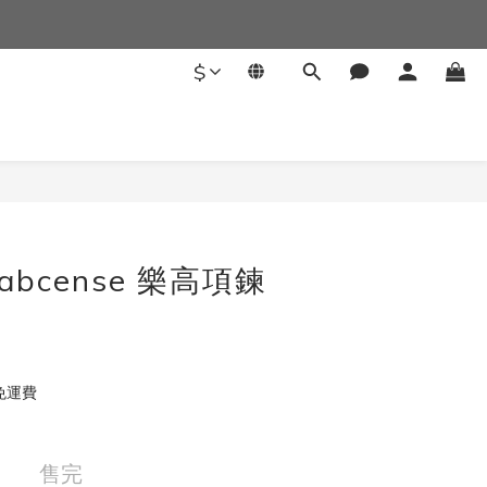
$
y abcense 樂高項鍊
免運費
售完