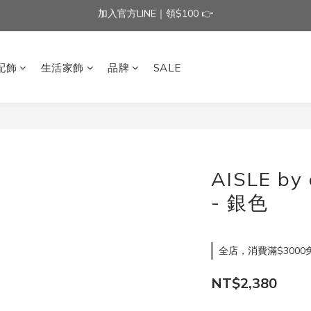
加入官方LINE｜領$100 👉
加入官方LINE｜領$100 👉
滿$3000免運費 | 滿$5000贈AISLE方塊酥髮夾乙個
配飾
生活家飾
品牌
SALE
加入官方LINE｜領$100 👉
AISLE b
- 銀色
全店，消費滿$3000
NT$2,380