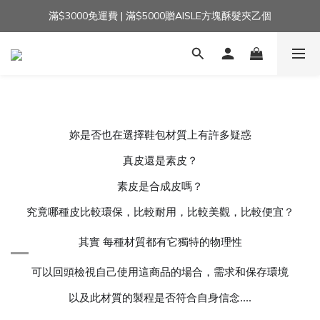
滿$3000免運費 | 滿$5000贈AISLE方塊酥髮夾乙個
加入官方LINE｜領$100 👉
加入官方LINE｜領$100 👉
妳是否也在選擇鞋包材質上有許多疑惑
真皮還是素皮？
素皮是合成皮嗎？
究竟哪種皮比較環保，比較耐用，比較美觀，比較便宜？
其實 每種材質都有它獨特的物理性
可以回頭檢視自己使用這商品的場合，需求和保存環境
以及此材質的製程是否符合自身信念....