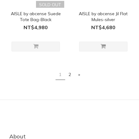
SOLD OUT
AISLE by abcense Suede
AISLE by abcense Jil Flat
Tote Bag-Black
Mules-silver
NT$4,980
NT$4,680
1
2
»
About