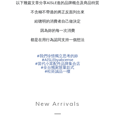
以下幾篇文章分享AISLE進的品牌概念及商品特質
不含糊不帶過的將正反面列出來
給聰明的消費者自己做決定
因為妳的每一次消費
都是在用行為認同支持一個想法
#
我們珍惜獨立思考的妳
#
AISLEbyabcense
#
當代小眾配件品牌集合店
#
全台獨家限量款式
#
松菸誠品一樓
New Arrivals