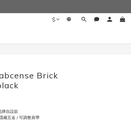
$
abcense Brick
black
se 品牌自設款
 隱藏五金 / 可調整肩帶