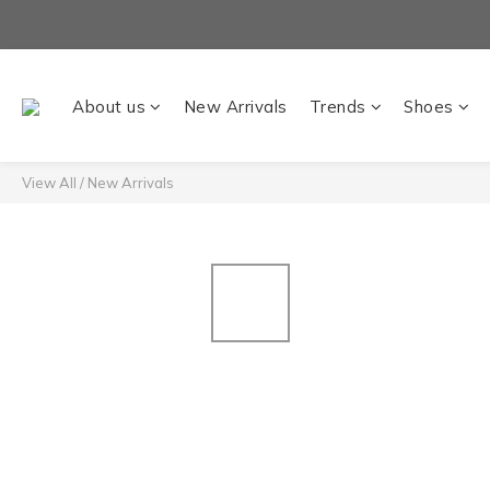
About us
New Arrivals
Trends
Shoes
View All
/
New Arrivals