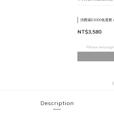
消費滿$3000免運費 on
NT$3,580
Please message 
Description