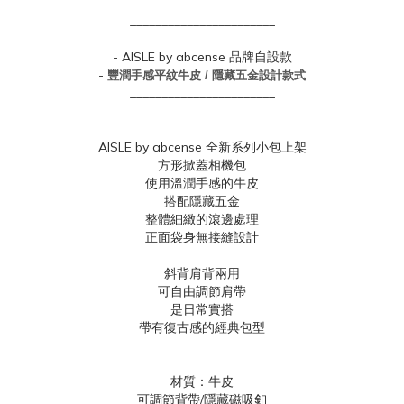
_______________________
- AISLE by abcense 品牌自設款
-
豐潤手感平紋牛皮 /
隱藏五金設計款式
_______________________
AISLE by abcense 全新系列小包上架
方形掀蓋相機包
使用溫潤手感的牛皮
搭配隱藏五金
整體細緻的滾邊處理
正面袋身無接縫設計
斜背肩背兩用
可自由調節肩帶
是日常實搭
帶有復古感的經典包型
材質：牛皮
可調節背帶/隱藏磁吸釦