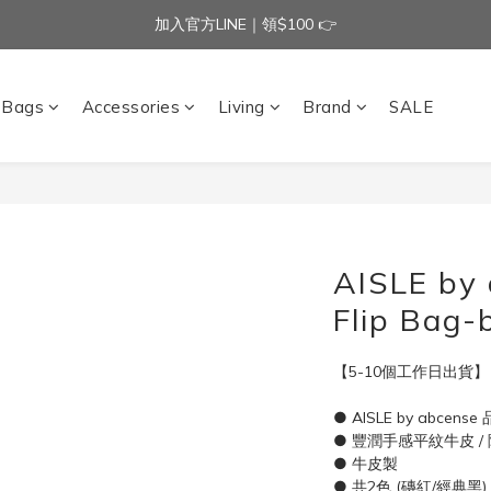
加入官方LINE｜領$100 👉
加入官方LINE｜領$100 👉
滿$3000免運費 | 滿$5000贈AISLE方塊酥髮夾乙個
加入官方LINE｜領$100 👉
Bags
Accessories
Living
Brand
SALE
AISLE by 
Flip Bag-
【5-10個工作日出貨】
● AISLE by abcen
● 豐潤手感平紋牛皮 /
● 牛皮製
● 共2色 (磚紅/經典黑)