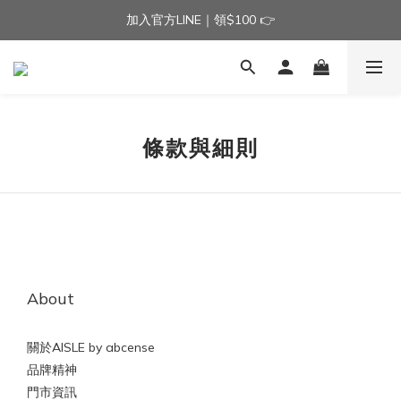
加入官方LINE｜領$100 👉
加入官方LINE｜領$100 👉
滿$3000免運費 | 滿$5000贈AISLE方塊酥髮夾乙個
加入官方LINE｜領$100 👉
條款與細則
About
關於AISLE by abcense
品牌精神
門市資訊