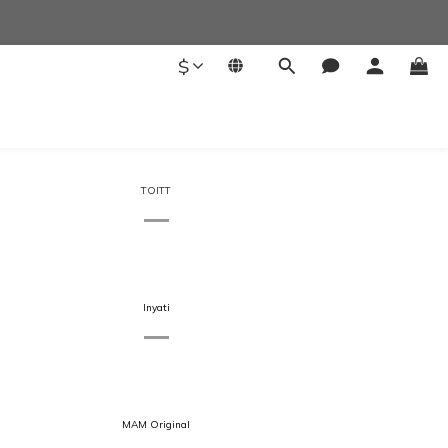
$
TOITT
Inyati
MAM Original