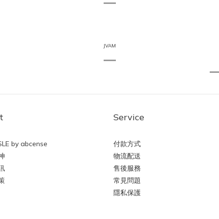
JVAM
t
Service
LE by abcense
付款方式
神
物流配送
訊
售後服務
策
常見問題
隱私保護