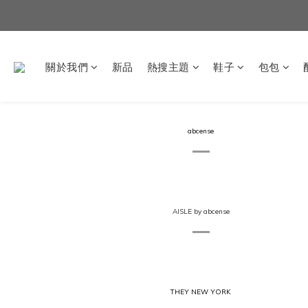
關於我們
新品
熱搜主題
鞋子
包包
abcense
AISLE by abcense
THEY NEW YORK