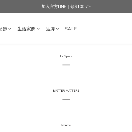
加入官方LINE｜領$100 👉
加入官方LINE｜領$100 👉
滿$3000免運費 | 滿$5000贈AISLE方塊酥髮夾乙個
配飾
生活家飾
品牌
SALE
加入官方LINE｜領$100 👉
Le Specs
MATTER MATTERS
Ivonovi