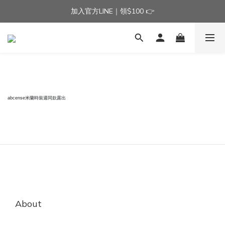
加入官方LINE｜領$100 👉
加入官方LINE｜領$100 👉
滿$3000免運費 | 滿$5000贈AISLE方塊酥髮夾乙個
加入官方LINE｜領$100 👉
abcense米蘭時裝週同款露出
About