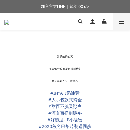
加入官方LINE｜領$100 👉
加入官方LINE｜領$100 👉
滿$3000免運費 | 滿$5000贈AISLE方塊酥髮夾乙個
加入官方LINE｜領$100 👉
甜美的奶油黃
在2020年從春夏延燒到秋冬
是今年必入的一款單品!
#
INYATI奶油黃
#
大小包款式齊全
#
甜而不膩又顯白
#
涼夏百搭到暖冬
#
好感度UP小秘密
#
2020秋冬巴黎時裝週同步