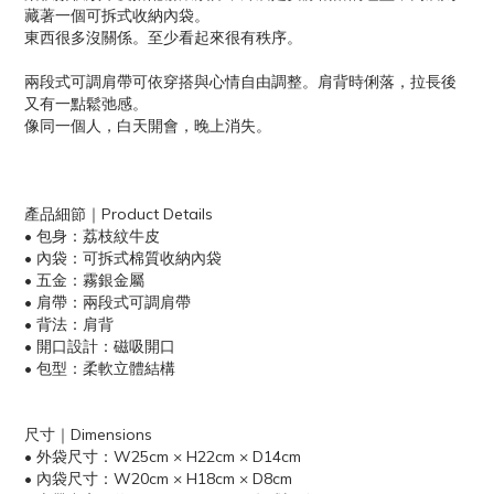
藏著一個可拆式收納內袋。
東西很多沒關係。至少看起來很有秩序。
兩段式可調肩帶可依穿搭與心情自由調整。肩背時俐落，拉長後
又有一點鬆弛感。
像同一個人，白天開會，晚上消失。
產品細節｜Product Details
• 包身：荔枝紋牛皮
• 內袋：可拆式棉質收納內袋
• 五金：霧銀金屬
• 肩帶：兩段式可調肩帶
• 背法：肩背
• 開口設計：磁吸開口
• 包型：柔軟立體結構
尺寸｜Dimensions
• 外袋尺寸：W25cm × H22cm × D14cm
• 內袋尺寸：W20cm × H18cm × D8cm