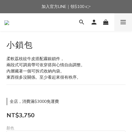
加入官方LINE｜領$100 👉
加入官方LINE｜領$100 👉
滿$3000免運費 | 滿$5000贈AISLE方塊酥髮夾乙個
加入官方LINE｜領$100 👉
小鎖包
柔軟荔枝紋牛皮搭配霧銀鎖件，
兩段式可調肩帶可依穿搭與心情自由調整。
內層藏著一個可拆式收納內袋。
東西很多沒關係。至少看起來很有秩序。
全店，消費滿$3000免運費
NT$3,750
顏色