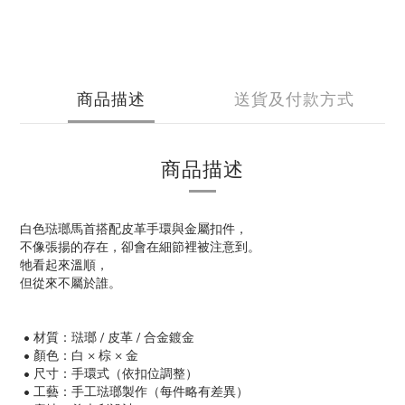
商品描述
送貨及付款方式
商品描述
白色琺瑯馬首搭配皮革手環與金屬扣件，
不像張揚的存在，卻會在細節裡被注意到。
牠看起來溫順，
但從來不屬於誰。
• 材質：琺瑯 / 皮革 / 合金鍍金
• 顏色：白 × 棕 × 金
• 尺寸：手環式（依扣位調整）
• 工藝：手工琺瑯製作（每件略有差異）