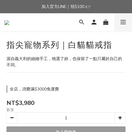
加入官方LINE｜領$100 👉
加入官方LINE｜領$100 👉
滿$3000免運費 | 滿$5000贈AISLE方塊酥髮夾乙個
加入官方LINE｜領$100 👉
指尖寵物系列｜白貓貓戒指
源自義大利的細緻手工，牠選了妳，也保留了一點只屬於自己的
不同。
全店，消費滿$3000免運費
NT$3,980
數量