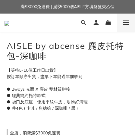
滿$3000免運費 | 滿$5000贈AISLE方塊酥髮夾乙個
加入官方LINE｜領$100 👉
加入官方LINE｜領$100 👉
AISLE by abcense 麂皮托特
包-深咖啡
【等待5-10個工作日出貨】
按訂單順序出貨，盡早下單能過年前收到
● 2ways 光面 X 麂皮 雙材質拼接
● 經典簡約托特款式
● 袋口及底座，使用平紋牛皮，耐髒好清理
● 共4色 ( 卡其 / 焦糖棕 / 深咖啡 / 黑 )
全店，消費滿$3000免運費