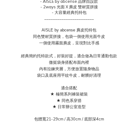
- AISLE by abcense 品牌自設款
- 2ways 光面 X 麂皮 雙材質拼接
- 大容量經典托特包
_______________________
AISLE by abcense 麂皮托特包
同色雙材質拼接，包袋一側使用光面牛皮
一側使用霧面麂皮，
呈現對比手感
經典簡約托特款式，好裝好提，適合做為日常通勤包款
微挺袋身搭配布面內裡
內有拉鍊夾層，方便放置隨身物品
袋口及底座用平紋牛皮，耐髒好清理
適合搭配
★
極簡系列褲裝裙裝
★ 同色系穿搭
★ 日常辦公室造型
包體寬21-29cm / 高30cm / 底部深4cm