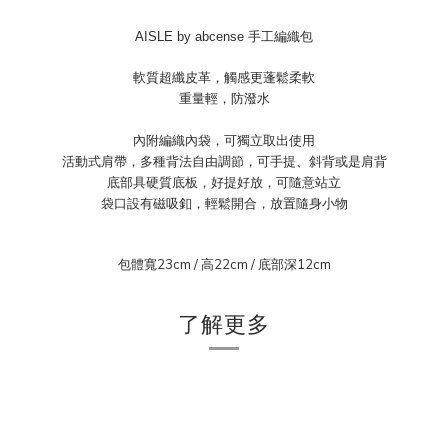
AISLE by abcense 手工編織包
軟質超纖皮革，觸感更蓬鬆柔軟
重量輕，防潑水
內附編織內袋，可獨立取出使用
活動式肩帶，多種背法自由調節，可手提、
斜背或是肩背
底部具硬質底板，好提好放，可隨意站立
袋口設有磁吸釦，輕鬆開合，放置隨身小物
包體寬23cm / 高22cm / 底部深12cm
了解更多