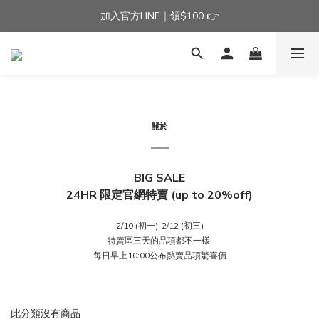
加入官方LINE｜領$100 👉
加入官方LINE｜領$100 👉
滿$3000免運費 | 滿$5000贈AISLE方塊酥髮夾乙個
加入官方LINE｜領$100 👉
關於
BIG SALE
24HR 限定官網特賣 (up to 20%off)
2/10 (初一)-2/12 (初三)
特賣區三天的品項都不一樣
每日早上10:00公布熱賣品項驚喜價
此分類沒有商品