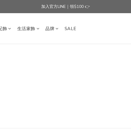
加入官方LINE｜領$100 👉
加入官方LINE｜領$100 👉
滿$3000免運費 | 滿$5000贈AISLE方塊酥髮夾乙個
配飾
生活家飾
品牌
SALE
加入官方LINE｜領$100 👉