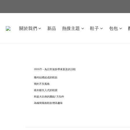
關於我們
新品
熱搜主題
鞋子
包包
INYATI - 為日常裝扮帶來新意的涼鞋
幾何結構組成的鞋款
簡約不失風格
積木般坎入式的鞋跟
和超大比例的圓釦/ 方扣件
為極簡風格鞋款增添趣味