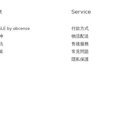
t
Service
LE by abcense
付款方式
神
物流配送
訊
售後服務
策
常見問題
隱私保護