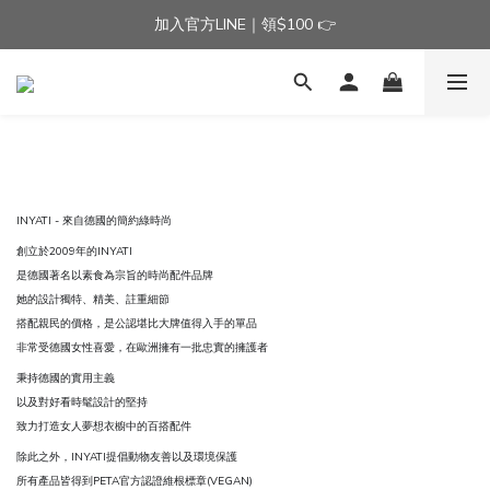
加入官方LINE｜領$100 👉
加入官方LINE｜領$100 👉
滿$3000免運費 | 滿$5000贈AISLE方塊酥髮夾乙個
加入官方LINE｜領$100 👉
INYATI - 來自德國的簡約綠時尚
創立於2009年的INYATI
是德國著名以素食為宗旨的時尚配件品牌
她的設計獨特、精美、註重細節
搭配親民的價格，是公認堪比大牌值得入手的單品
非常受德國女性喜愛，在歐洲擁有一批忠實的擁護者
秉持德國的實用主義
以及對好看時髦設計的堅持
致力打造女人夢想衣櫥中的百搭配件
除此之外，INYATI提倡動物友善以及環境保護
所有產品皆得到PETA官方認證維根標章(VEGAN)