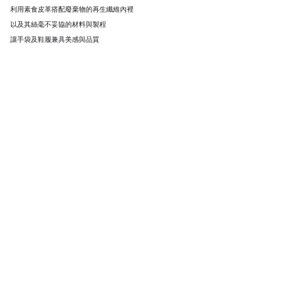
利用素食皮革搭配廢棄物的再生纖維內裡
以及其絲毫不妥協的材料與製程
讓手袋及鞋履兼具美感與品質