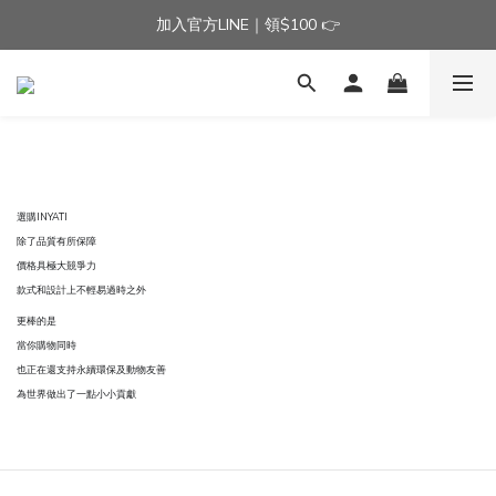
加入官方LINE｜領$100 👉
加入官方LINE｜領$100 👉
滿$3000免運費 | 滿$5000贈AISLE方塊酥髮夾乙個
加入官方LINE｜領$100 👉
選購INYATI
除了品質有所保障
價格具極大競爭力
款式和設計上不輕易過時之外
更棒的是
當你購物同時
也正在還支持永續環保及動物友善
為世界做出了一點小小貢獻