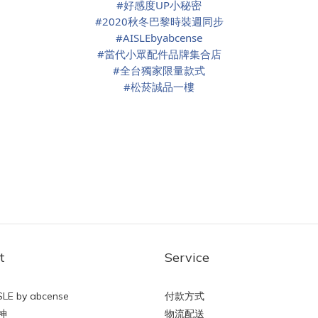
#
好感度UP小秘密
#
2020秋冬巴黎時裝週同步
#
AISLEbyabcense
#
當代小眾配件品牌集合店
#
全台獨家限量款式
#
松菸誠品一樓
t
Service
LE by abcense
付款方式
神
物流配送