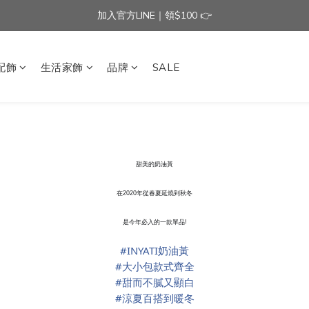
加入官方LINE｜領$100 👉
加入官方LINE｜領$100 👉
滿$3000免運費 | 滿$5000贈AISLE方塊酥髮夾乙個
配飾
生活家飾
品牌
SALE
加入官方LINE｜領$100 👉
甜美的奶油黃
在2020年從春夏延燒到秋冬
是今年必入的一款單品!
#
INYATI奶油黃
#
大小包款式齊全
#
甜而不膩又顯白
#
涼夏百搭到暖冬