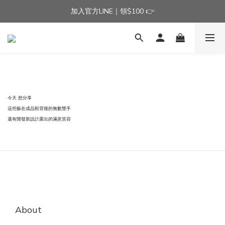
加入官方LINE｜領$100 👉
加入官方LINE｜領$100 👉
滿$3000免運費 | 滿$5000贈AISLE方塊酥髮夾乙個
加入官方LINE｜領$100 👉
今天 想分享
這些躲在成品鞋背後的無數雙手
還有開發新設計露出的滿意笑容
About