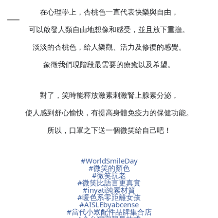
在心理學上，杏桃色一直代表快樂與自由，
可以啟發人類自由地想像和感受，並且放下重擔。
淡淡的杏桃色，給人樂觀、活力及修復的感覺。
象徵我們現階段最需要的療癒以及希望。
對了，笑時能釋放激素刺激腎上腺素分泌，
使人感到舒心愉快，有提高身體免疫力的保健功能。
所以，口罩之下送一個微笑給自己吧！
#
WorldSmileDay
#
微笑的顏色
#
微笑抗老
#
微笑比語言更真實
#
inyati純素材質
#
暖色系零距離女孩
#
AISLEbyabcense
#
當代小眾配件品牌集合店