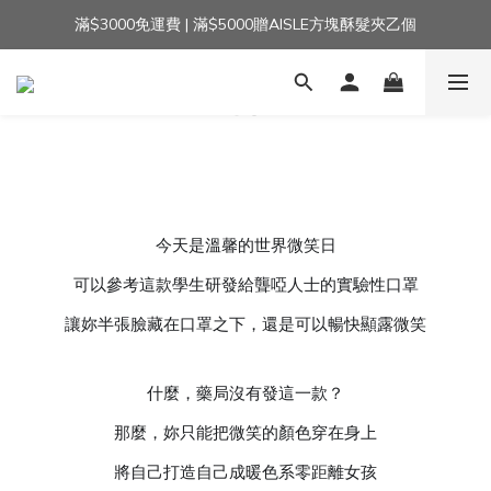
滿$3000免運費 | 滿$5000贈AISLE方塊酥髮夾乙個
加入官方LINE｜領$100 👉
加入官方LINE｜領$100 👉
今天是溫馨的世界微笑日
可以參考這款學生研發給聾啞人士的實驗性口罩
讓妳半張臉藏在口罩之下，還是可以暢快顯露微笑
什麼，藥局沒有發這一款？
那麼，妳只能把微笑的顏色穿在身上
將自己打造自己成暖色系零距離女孩