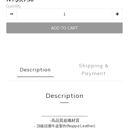
Quantity
ADD TO CART
Shipping &
Description
Payment
Description
_______________________
-高品質超纖材質
- 頂級頭層牛皮製作(Nappa Leather)