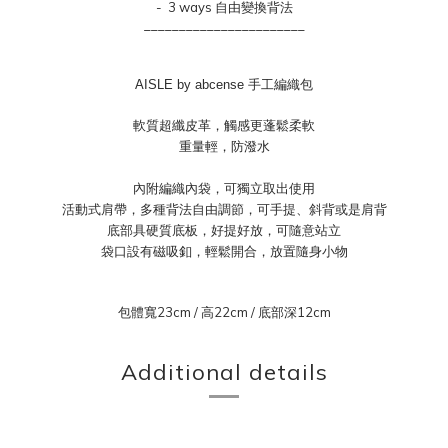
- 3 ways 自由變換背法
_______________________
AISLE by abcense 手工編織包
軟質超纖皮革，觸感更蓬鬆柔軟
重量輕，防潑水
內附編織內袋，可獨立取出使用
活動式肩帶，多種背法自由調節，可手提、
斜背或是肩背
底部具硬質底板，好提好放，可隨意站立
袋口設有磁吸釦，輕鬆開合，放置隨身小物
包體寬23cm / 高22cm / 底部深12cm
Additional details