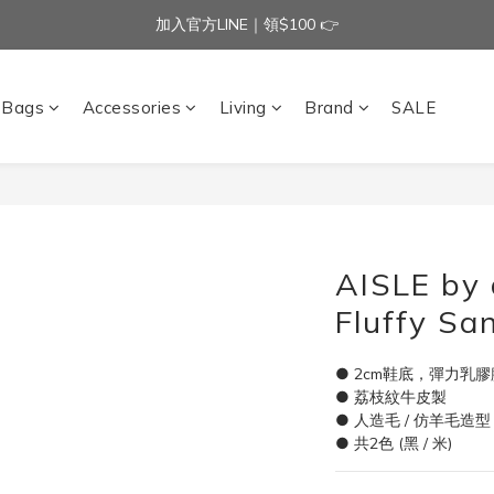
加入官方LINE｜領$100 👉
加入官方LINE｜領$100 👉
滿$3000免運費 | 滿$5000贈AISLE方塊酥髮夾乙個
Bags
Accessories
Living
Brand
SALE
加入官方LINE｜領$100 👉
AISLE by 
Fluffy Sa
● 2cm鞋底，彈力乳
● 荔枝紋牛皮製
● 人造毛 / 仿羊毛造
● 共2色 (黑 / 米)