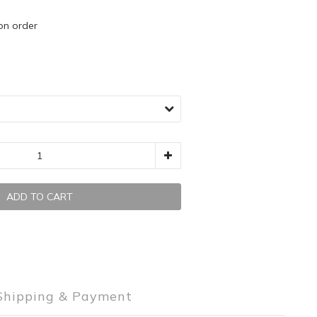
 order
ADD TO CART
Shipping & Payment