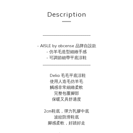
Description
_______________________
- AISLE by abcense 品牌自設款
- 仿羊毛造型細緻手感
- 可調節細帶平底涼鞋
_______________________
Delia 毛毛平底涼鞋
使用人造毛仿羊毛
觸感非常細緻柔軟
完整包覆腳部
保暖又具舒適度
2cm鞋底，彈力乳膠中底
波紋防滑鞋底
腳感柔軟，好踏好走