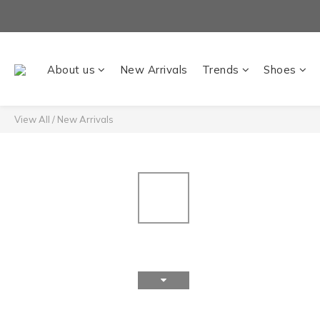
About us
New Arrivals
Trends
Shoes
View All
/
New Arrivals