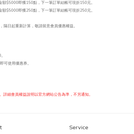
額$5000即獲150點，
下一筆訂單結帳可現折150元。
額$5000即獲250點，
下一筆訂單結帳可現折250元。
到期，隔日起重新計算，敬請留意會員優惠權益。
0。
時即可使用優惠券
。
政策之權利。詳細會員權益說明以官方網站公告為準，不另通知。
t
Service