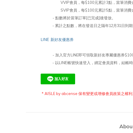
VVIP會員，
每$100元累計3點，
當筆消費金
SVIP會員，
每$100元累計5點，
當筆消費金
- 點數將於當筆訂單[已完成]後發放。
- 累計之點數，將在發送日之隔年12月31日
LINE 新好友優惠券
- 加入官方LINE即可領取新好友專屬優惠券$10
- 以LINE帳號快速登入，綁定會員資料，結帳
* AISLE by abcense 保有變更或增修會員
Abou