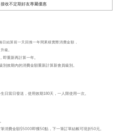
接收不定期好友專屬優惠
式：於每日結算前一天回推一年間累積實際消費金額，
用升級。
級，即重新再計算一年。
該級別效期內的消費金額重新計算新會員級別。
於生日當日發送，使用效期180天，一人限使用一次。
金。
點，當筆消費金額$5000即獲50點，下一筆訂單結帳可現折50元。