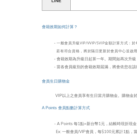
LINE
會籍效期如何計算？
一般會員升級VIP/VVIP/SVIP金額計算方
-
若有符合資格，將於隔日更新於會員中心並啟
- 會籍效期為升級日起算一年。期間如再次升
- 當各會員級別的會籍效期屆滿，將會依您在
會員生日購物金
VIP以上之會員享有生日當月購物金。購物金
A Points 會員點數計算方式
- A Points 每1點=新台幣1元，結帳時現折現
Ex: 一般會員/VIP會員，每$100元累計1