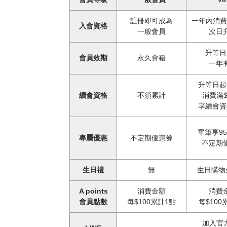
註冊即可成為
一年內消費滿
入會資格
一般會員
次日
升等日
會員效期
永久會籍
一年
升等日起
續會資格
不須累計
消費滿$
享續會資
單筆享9
專屬優惠
不定期優惠券
不定期
生日禮
無
生日購物金
A points
消費金額
消費
會員點數
每$100累計1點
每$100
加入官方