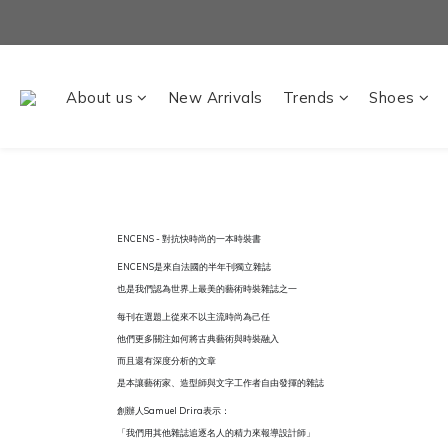
About us
New Arrivals
Trends
Shoes
ENCENS - 對抗快時尚的一本時裝書
ENCENS是來自法國的半年刊獨立雜誌
也是我們認為世界上最美的藝術時裝雜誌之一
每刊在選題上從來不以主流時尚為己任
他們更多關注如何將古典藝術與時裝融入
而且還有深度分析的文章
是本讓藝術家、造型師與文字工作者自由發揮的雜誌
創辦人Samuel Drira表示：
「我們用其他雜誌追逐名人的精力來報導設計師」