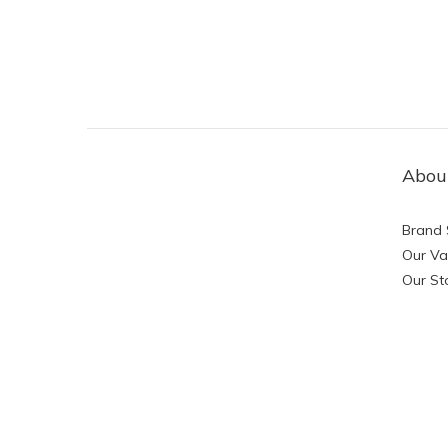
Abou
Brand 
Our Va
Our St