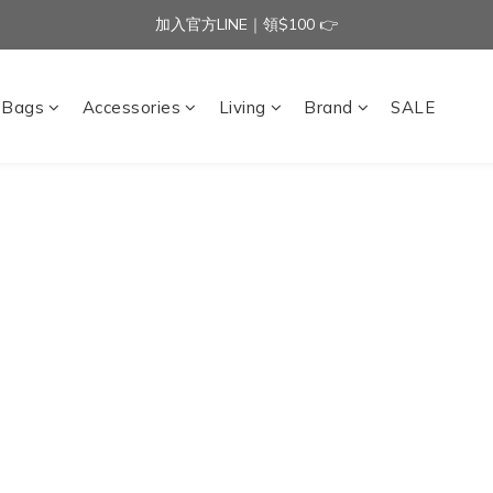
加入官方LINE｜領$100 👉
加入官方LINE｜領$100 👉
滿$3000免運費 | 滿$5000贈AISLE方塊酥髮夾乙個
Bags
Accessories
Living
Brand
SALE
加入官方LINE｜領$100 👉