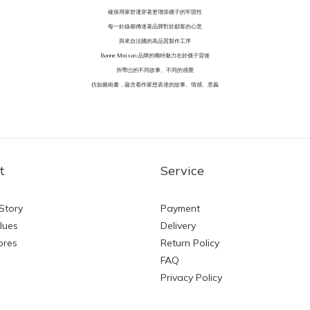
確保用家舒適穿著更增添襪子的牢固性
每一針線都傳達著品牌對於顧客的心意
與來自法國的高品質製作工序
Bonne Maison 品牌的獨特魅力在於襪子背後
所帶岀的不同故事、不同的感覺
仿如藝術畫，蘊含着作家想表達的故事、情感、意義
t
Service
Story
Payment
lues
Delivery
ores
Return Policy
FAQ
Privacy Policy