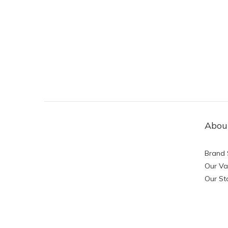
Abou
Brand 
Our Va
Our St