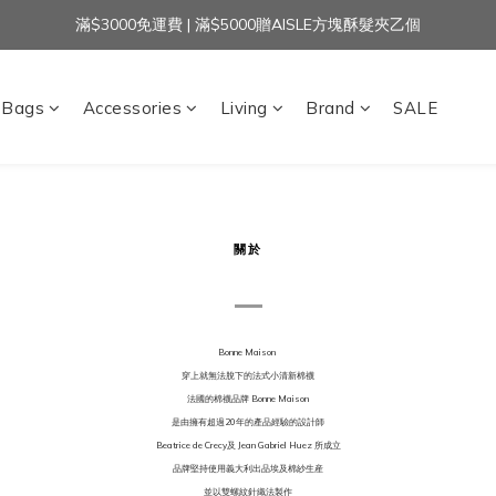
滿$3000免運費 | 滿$5000贈AISLE方塊酥髮夾乙個
加入官方LINE｜領$100 👉
加入官方LINE｜領$100 👉
Bags
Accessories
Living
Brand
SALE
關於
Bonne Maison
穿上就無法脫下的法式小清新棉襪
法國的棉襪品牌 Bonne Maison
是由擁有超過20年的產品經驗的設計師
Beatrice de Crecy及 Jean Gabriel Huez 所成立
品牌堅持使用義大利出品埃及棉紗生産
並以雙螺紋針織法製作