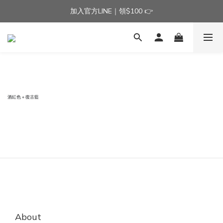
加入官方LINE｜領$100 👉
加入官方LINE｜領$100 👉
滿$3000免運費 | 滿$5000贈AISLE方塊酥髮夾乙個
加入官方LINE｜領$100 👉
酒紅色＋復古藍
About