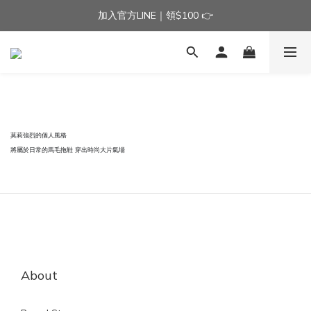
加入官方LINE｜領$100 👉
加入官方LINE｜領$100 👉
滿$3000免運費 | 滿$5000贈AISLE方塊酥髮夾乙個
加入官方LINE｜領$100 👉
莫莉強烈的個人風格
將屬於日常的馬毛拖鞋 穿出時尚大片氣場
About