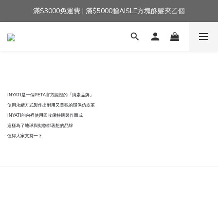
滿$3000免運費 | 滿$5000贈AISLE方塊酥髮夾乙個
加入官方LINE｜領$100 👉
加入官方LINE｜領$100 👉
INYATI是一個PETA官方認證的「純素品牌」
使用永續方式製作出耐用又美觀的環保仿皮革
INYATI的內裡使用回收保特瓶製作而成
這樣為了地球與動物都著想的品牌
值得大家支持一下