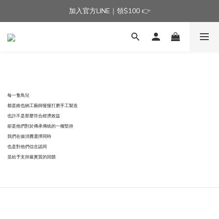
加入官方LINE｜領$100 👉
加入官方LINE｜領$100 👉
滿$3000免運費 | 滿$5000贈AISLE方塊酥髮夾乙個
加入官方LINE｜領$100 👉
每一隻鳥兒
都是維也納工藝師慢慢打磨手工製造
也許不是那麼符合經濟效益
卻是他們對於傳承傳統的一種堅持
我們在做消費選擇同時
也是對他們信念認同
並給予支持最實質的回饋