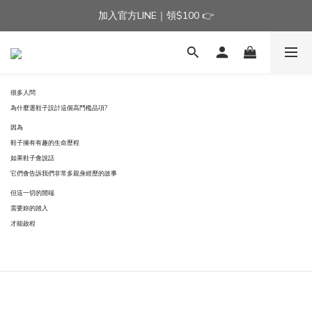
加入官方LINE｜領$100 👉
加入官方LINE｜領$100 👉
滿$3000免運費 | 滿$5000贈AISLE方塊酥髮夾乙個
加入官方LINE｜領$100 👉
很多人問
為什麼選鞋子設計這個高門檻品項?
因為
鞋子擁有有趣的生命歷程
如果鞋子會說話
它們會告訴我們非常多親身經歷的故事
但這一切的開端
需要妳的踏入
才能啟程