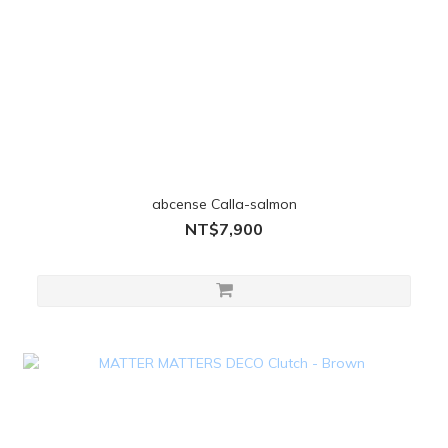
abcense Calla-salmon
NT$7,900