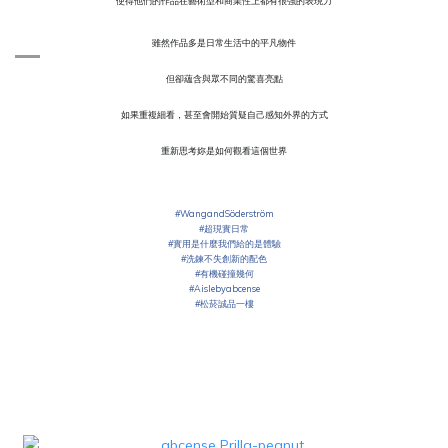
使得他們的作品在藝術型和商業性上都有很強的表現力
雖然作品多是日常生活中的平凡物件
但卻蘊含與眾不同的驚喜亮點
如果重複細看，甚至會開始質疑自己感知外界的方式
重新思考妳是如何觀看這個世界
#
WangandSöderström
#
超現實日常
#
實用是什麼我們給的是體驗
#
洗鍊不失創新的配色
#
有機碰撞幾何
#
Aislebyabcense
#
松菸誠品一樓