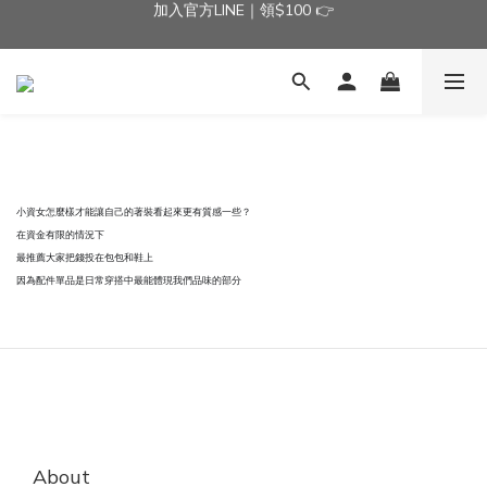
加入官方LINE｜領$100 👉
加入官方LINE｜領$100 👉
滿$3000免運費 | 滿$5000贈AISLE方塊酥髮夾乙個
加入官方LINE｜領$100 👉
小資女怎麼樣才能讓自己的著裝看起來更有質感一些？
在資金有限的情況下
最推薦大家把錢投在包包和鞋上
因為配件單品是日常穿搭中最能體現我們品味的部分
About