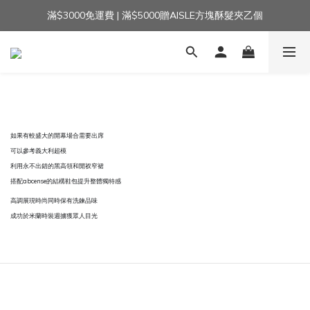
滿$3000免運費 | 滿$5000贈AISLE方塊酥髮夾乙個
加入官方LINE｜領$100 👉
加入官方LINE｜領$100 👉
如果有較盛大的開幕場合需要出席
可以參考義大利超模
利用永不出錯的黑高領和開衩窄裙
搭配abcense的結構鞋包提升整體獨特感
高調展現時尚同時保有洗鍊品味
成功於米蘭時裝週擄獲眾人目光